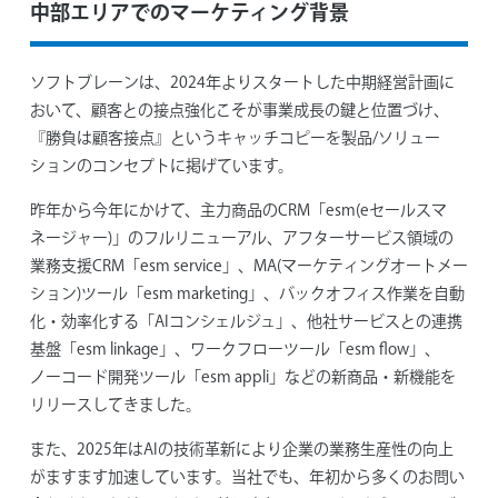
中部エリアでのマーケティング背景
ソフトブレーンは、2024年よりスタートした中期経営計画に
おいて、顧客との接点強化こそが事業成長の鍵と位置づけ、
『勝負は顧客接点』というキャッチコピーを製品/ソリュー
ションのコンセプトに掲げています。
昨年から今年にかけて、主力商品のCRM「esm(eセールスマ
ネージャー)」のフルリニューアル、アフターサービス領域の
業務支援CRM「esm service」、MA(マーケティングオートメー
ション)ツール「esm marketing」、バックオフィス作業を自動
化・効率化する「AIコンシェルジュ」、他社サービスとの連携
基盤「esm linkage」、ワークフローツール「esm flow」、
ノーコード開発ツール「esm appli」などの新商品・新機能を
リリースしてきました。
また、2025年はAIの技術革新により企業の業務生産性の向上
がますます加速しています。当社でも、年初から多くのお問い