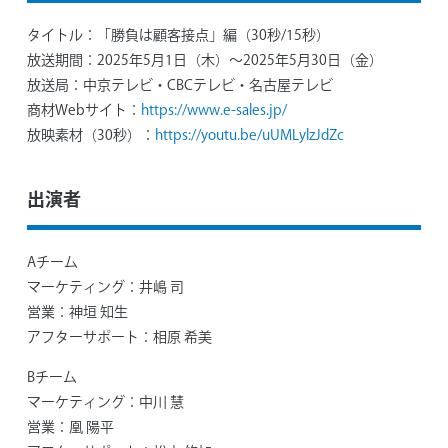
タイトル：
「勝負は顧客接点」編（30秒/15秒）
放送期間：
2025年5月1日（木）～2025年5月30日（金）
放送局：
中京テレビ・CBCテレビ・名古屋テレビ
商材Webサイト：
https://www.e-sales.jp/
放映素材（30秒）：
https://youtu.be/uUMLylzJdZc
出演者
Aチーム
マーケティング：
井嶋 司
営業：
神垣 知生
アフターサポート：
相原 希美
Bチーム
マーケティング：
中川 慧
営業：
凰 陽平