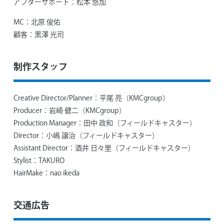
アフターサポート：
松本 悠加
MC：
北原 俊佑
顧客：
黒澤 光司
制作スタッフ
Creative Director/Planner：
平尾 亮（KMCgroup）
Producer：
岩崎 健二（KMCgroup）
Production Manager：
田中 政和（フィールドキャスター）
Director：
小嶋 譲治（フィールドキャスター）
Assistant Director：
酒井 日々里（フィールドキャスター）
Stylist：
TAKURO
HairMake：
nao ikeda
交通広告