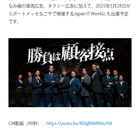
なみ線の車両広告、タクシー広告に加えて、2025年5月28日か
らポートメッセなごやで開催するJapan IT Weekにも出展予定
です。
CM動画（90秒）：
https://youtu.be/RDgBNMWzuYM