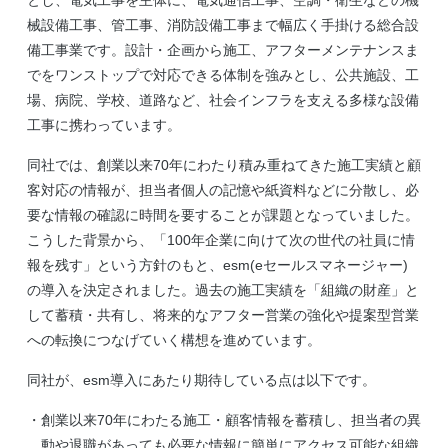
とし、電気工事を主体に、電気通信工事、空調・衛生などの機
械設備工事、管工事、消防設備工事まで幅広く手掛ける総合設
備工事業です。設計・企画から施工、アフターメンテナンスま
でをワンストップで対応できる体制を強みとし、公共施設、工
場、病院、学校、道路など、社会インフラを支える多様な設備
工事に携わっています。
同社では、創業以来70年にわたり積み重ねてきた施工実績と顧
客対応の情報が、担当者個人の記憶や紙資料などに分散し、必
要な情報の確認に時間を要することが課題となっていました。
こうした背景から、「100年企業に向けて次の世代の社員に情
報を残す」という方針のもと、esm(eセールスマネージャー)
の導入を決定されました。過去の施工実績を「組織の財産」と
して蓄積・共有し、将来的なアフター営業の強化や提案型営業
への転換につなげていく構想を進めています。
同社が、esm導入にあたり期待している点は以下です。
創業以来70年にわたる施工・顧客情報を蓄積し、担当者の異
動や退職があっても必要な情報に簡単にアクセス可能な組織