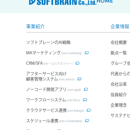
HOME
事業紹介
企業情報
ソフトブレーンのAI戦略
会社概要
MAマーケティング
拠点一覧
(esm marketing)
CRM/SFA
グループ
(eセールスマネジャー)
アフターサービス向け
代表から
顧客管理システム
(esm service)
会社沿革
ノーコード開発アプリ
(esm appli)
役員紹介
ワークフローシステム
(esm flow)
企業理念
クラウドサービス連携
(esm linkage)
サステナ
スケジュール連携
(esm schedulelink)