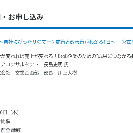
細・お申し込み
 ～自社にぴったりのマーケ施策と改善策がわかる1日～」 公式
が変われば売上が変わる！BtoB企業のための“成果につながる
アコンサルタント 長島史明 氏
式会社 営業企画部 部長 川上大樹
月6日（木）
ン開催
事前登録制）