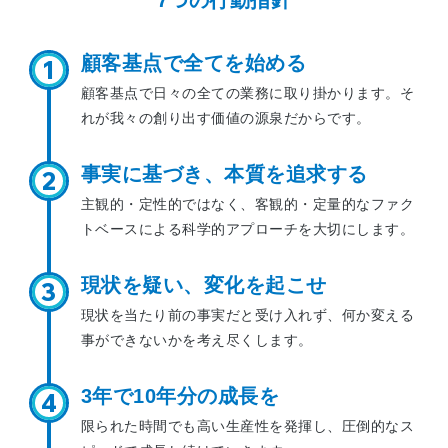
7つの行動指針
顧客基点で
全てを始める
1
顧客基点で日々の全ての業務に取り掛かります。
そ
れが我々の創り出す価値の源泉だからです。
事実に基づき、
本質を追求する
2
主観的・定性的ではなく、客観的・定量的な
ファク
トベースによる科学的アプローチを大切にします。
現状を疑い、
変化を起こせ
3
現状を当たり前の事実だと受け入れず、
何か変える
事ができないかを考え尽くします。
3年で10年分の
成長を
4
限られた時間でも高い生産性を発揮し、
圧倒的なス